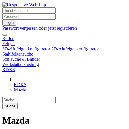
Login
Passwort vergessen
oder
jetzt registrieren
Reifen
Felgen
3D-Alufelgenkonfigurator
2D-Alufelgenkonfigurator
Stahlfelgensuche
Schläuche & Bänder
Werkstattausrüstung
RDKS
RDKS
Mazda
Mazda