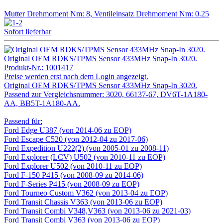
Mutter Drehmoment Nm: 8, Ventileinsatz Drehmoment Nm: 0.25
Sofort lieferbar
Original OEM RDKS/TPMS Sensor 433MHz Snap-In 3020.
Produkt-Nr.:
1001417
Preise werden erst nach dem Login angezeigt.
Original OEM RDKS/TPMS Sensor 433MHz Snap-In 3020.
Passend zur Vergleichsnummer: 3020, 66137-67, DV6T-1A180-
AA, BB5T-1A180-AA.
Passend für:
Ford Edge U387 (von 2014-06 zu EOP)
Ford Escape C520 (von 2012-04 zu 2017-06)
Ford Expedition U222(2) (von 2005-01 zu 2008-11)
Ford Explorer (LCV) U502 (von 2010-11 zu EOP)
Ford Explorer U502 (von 2010-11 zu EOP)
Ford F-150 P415 (von 2008-09 zu 2014-06)
Ford F-Series P415 (von 2008-09 zu EOP)
Ford Tourneo Custom V362 (von 2013-04 zu EOP)
Ford Transit Chassis V363 (von 2013-06 zu EOP)
Ford Transit Combi V348,V363 (von 2013-06 zu 2021-03)
Ford Transit Combi V363 (von 2013-06 zu EOP)