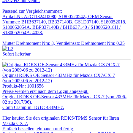
433MHz mit Ventil.
Passend zur Vergleichsnummer:
Artikel-Nr. A2C1132410080, S180052054Z, OEM Sensor
Nummer: BHB637140, BB337140B, GS1D37140, S180052018,
S180052054A, BBP337140B / BHB637140 / S180052018H /
S180052054A. 4028.
Mutter Drehmoment Nm: 8, Ventileinsatz Drehmoment Nm: 0.25
Sofort lieferbar
Original RDKS OE-Sensor 433MHz für Mazda CX7/CX-7
(von 2009-06 zu 2012-12)
Produkt-Nr.:
1001656
Preise werden erst nach dem Login angezeigt.
Original RDKS OE-Sensor 433MHz für Mazda CX-7 (von 2006-
02 zu 2017/06),
Conti Clamp-in TG1C 433MHz.
Hier kaufen Sie den originalen RDKS/TPMS Sensor für Ihren
Mazda CX-7.
Einfach bestellen, einbauen und fertig.