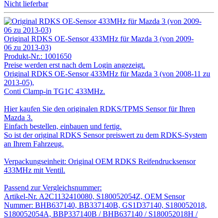
Nicht lieferbar
Original RDKS OE-Sensor 433MHz für Mazda 3 (von 2009-
06 zu 2013-03)
Produkt-Nr.:
1001650
Preise werden erst nach dem Login angezeigt.
Original RDKS OE-Sensor 433MHz für Mazda 3 (von 2008-11 zu
2013-05),
Conti Clamp-in TG1C 433MHz.
Hier kaufen Sie den originalen RDKS/TPMS Sensor für Ihren
Mazda 3.
Einfach bestellen, einbauen und fertig.
So ist der original RDKS Sensor preiswert zu dem RDKS-System
an Ihrem Fahrzeug.
Verpackungseinheit: Original OEM RDKS Reifendrucksensor
433MHz mit Ventil.
Passend zur Vergleichsnummer:
Artikel-Nr. A2C1132410080, S180052054Z, OEM Sensor
Nummer: BHB637140, BB337140B, GS1D37140, S180052018,
S180052054A, BBP337140B / BHB637140 / S180052018H /