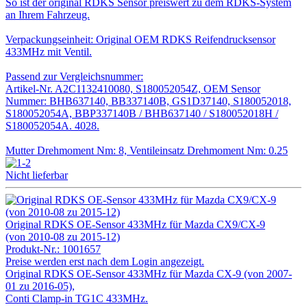
So ist der original RDKS Sensor preiswert zu dem RDKS-System
an Ihrem Fahrzeug.
Verpackungseinheit: Original OEM RDKS Reifendrucksensor
433MHz mit Ventil.
Passend zur Vergleichsnummer:
Artikel-Nr. A2C1132410080, S180052054Z, OEM Sensor
Nummer: BHB637140, BB337140B, GS1D37140, S180052018,
S180052054A, BBP337140B / BHB637140 / S180052018H /
S180052054A. 4028.
Mutter Drehmoment Nm: 8, Ventileinsatz Drehmoment Nm: 0.25
Nicht lieferbar
Original RDKS OE-Sensor 433MHz für Mazda CX9/CX-9
(von 2010-08 zu 2015-12)
Produkt-Nr.:
1001657
Preise werden erst nach dem Login angezeigt.
Original RDKS OE-Sensor 433MHz für Mazda CX-9 (von 2007-
01 zu 2016-05),
Conti Clamp-in TG1C 433MHz.