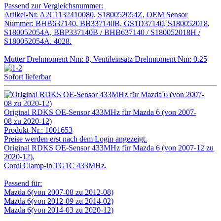
Passend zur Vergleichsnummer:
Artikel-Nr. A2C1132410080, S180052054Z, OEM Sensor
Nummer: BHB637140, BB337140B, GS1D37140, S180052018,
S180052054A, BBP337140B / BHB637140 / S180052018H /
S180052054A. 4028.
Mutter Drehmoment Nm: 8, Ventileinsatz Drehmoment Nm: 0.25
Sofort lieferbar
Original RDKS OE-Sensor 433MHz für Mazda 6 (von 2007-
08 zu 2020-12)
Produkt-Nr.:
1001653
Preise werden erst nach dem Login angezeigt.
Original RDKS OE-Sensor 433MHz für Mazda 6 (von 2007-12 zu
2020-12),
Conti Clamp-in TG1C 433MHz.
Passend für:
Mazda 6(von 2007-08 zu 2012-08)
Mazda 6(von 2012-09 zu 2014-02)
Mazda 6(von 2014-03 zu 2020-12)