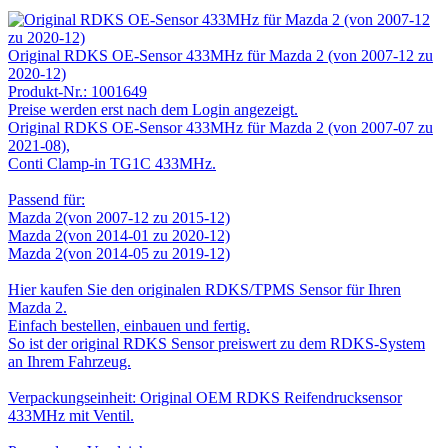
Original RDKS OE-Sensor 433MHz für Mazda 2 (von 2007-12 zu
2020-12)
Produkt-Nr.:
1001649
Preise werden erst nach dem Login angezeigt.
Original RDKS OE-Sensor 433MHz für Mazda 2 (von 2007-07 zu
2021-08),
Conti Clamp-in TG1C 433MHz.
Passend für:
Mazda 2(von 2007-12 zu 2015-12)
Mazda 2(von 2014-01 zu 2020-12)
Mazda 2(von 2014-05 zu 2019-12)
Hier kaufen Sie den originalen RDKS/TPMS Sensor für Ihren
Mazda 2.
Einfach bestellen, einbauen und fertig.
So ist der original RDKS Sensor preiswert zu dem RDKS-System
an Ihrem Fahrzeug.
Verpackungseinheit: Original OEM RDKS Reifendrucksensor
433MHz mit Ventil.