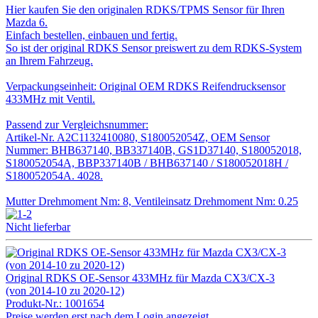
Hier kaufen Sie den originalen RDKS/TPMS Sensor für Ihren
Mazda 6.
Einfach bestellen, einbauen und fertig.
So ist der original RDKS Sensor preiswert zu dem RDKS-System
an Ihrem Fahrzeug.
Verpackungseinheit: Original OEM RDKS Reifendrucksensor
433MHz mit Ventil.
Passend zur Vergleichsnummer:
Artikel-Nr. A2C1132410080, S180052054Z, OEM Sensor
Nummer: BHB637140, BB337140B, GS1D37140, S180052018,
S180052054A, BBP337140B / BHB637140 / S180052018H /
S180052054A. 4028.
Mutter Drehmoment Nm: 8, Ventileinsatz Drehmoment Nm: 0.25
Nicht lieferbar
Original RDKS OE-Sensor 433MHz für Mazda CX3/CX-3
(von 2014-10 zu 2020-12)
Produkt-Nr.:
1001654
Preise werden erst nach dem Login angezeigt.