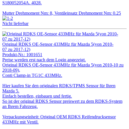
S180052054A. 4028.
Mutter Drehmoment Nm: 8, Ventileinsatz Drehmoment Nm: 0.25
Nicht lieferbar
Original RDKS OE-Sensor 433MHz für Mazda 5(von 2010-
07 zu 2017-12)
Produkt-Nr.:
1001651
Preise werden erst nach dem Login angezeigt.
Original RDKS OE-Sensor 433MHz für Mazda 5(von 2010-10 zu
2018-09),
Conti Clamp-in TG1C 433MHz.
Hier kaufen Sie den originalen RDKS/TPMS Sensor für Ihren
Mazda 5.
Einfach bestellen, einbauen und fertig.
So ist der original RDKS Sensor preiswert zu dem RDKS-System
an Ihrem Fahrzeug.
Verpackungseinheit: Original OEM RDKS Reifendrucksensor
433MHz mit Ventil.