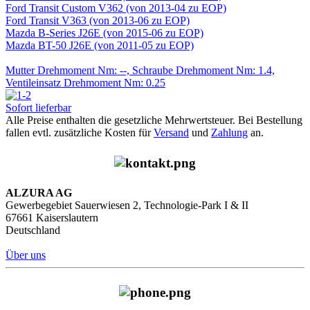
Ford Transit Custom V362 (von 2013-04 zu EOP)
Ford Transit V363 (von 2013-06 zu EOP)
Mazda B-Series J26E (von 2015-06 zu EOP)
Mazda BT-50 J26E (von 2011-05 zu EOP)
Mutter Drehmoment Nm: --, Schraube Drehmoment Nm: 1.4,
Ventileinsatz Drehmoment Nm: 0.25
Sofort lieferbar
Alle Preise enthalten die gesetzliche Mehrwertsteuer. Bei Bestellung
fallen evtl. zusätzliche Kosten für
Versand
und
Zahlung
an.
ALZURA AG
Gewerbegebiet Sauerwiesen 2, Technologie-Park I & II
67661 Kaiserslautern
Deutschland
Über uns