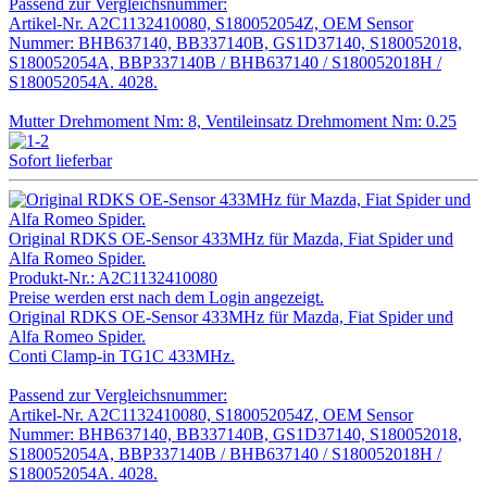
Passend zur Vergleichsnummer:
Artikel-Nr. A2C1132410080, S180052054Z, OEM Sensor
Nummer: BHB637140, BB337140B, GS1D37140, S180052018,
S180052054A, BBP337140B / BHB637140 / S180052018H /
S180052054A. 4028.
Mutter Drehmoment Nm: 8, Ventileinsatz Drehmoment Nm: 0.25
Sofort lieferbar
Original RDKS OE-Sensor 433MHz für Mazda, Fiat Spider und
Alfa Romeo Spider.
Produkt-Nr.:
A2C1132410080
Preise werden erst nach dem Login angezeigt.
Original RDKS OE-Sensor 433MHz für Mazda, Fiat Spider und
Alfa Romeo Spider.
Conti Clamp-in TG1C 433MHz.
Passend zur Vergleichsnummer:
Artikel-Nr. A2C1132410080, S180052054Z, OEM Sensor
Nummer: BHB637140, BB337140B, GS1D37140, S180052018,
S180052054A, BBP337140B / BHB637140 / S180052018H /
S180052054A. 4028.