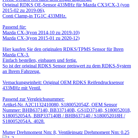
Original RDKS OE-Sensor 433MHz für Mazda CX3/CX-3 (von
2015-02 zu 2019-06),
Conti Clamp-in TG1C 433MHz.
Passend für:
Mazda CX-3(von 2014-10 zu 2019-10)
Mazda CX-3(von 2015-01 zu 2020-12)
Hier kaufen Sie den originalen RDKS/TPMS Sensor für Ihren
Mazda CX-3.
Einfach bestellen, einbauen und fertig.
So ist der original RDKS Sensor preiswert zu dem RDKS-System
an Ihrem Fahrzeug.
Verpackungseinheit: Original OEM RDKS Reifendrucksensor
433MHz mit Ventil.
Passend zur Vergleichsnummer:
Artikel-Nr. A2C1132410080, S180052054Z, OEM Sensor
Nummer: BHB637140, BB337140B, GS1D37140, S180052018,
S180052054A, BBP337140B / BHB637140 / S180052018H /
S180052054A. 4028.
Mutter Drehmoment Nm: 8, Ventileinsatz Drehmoment Nm: 0.25