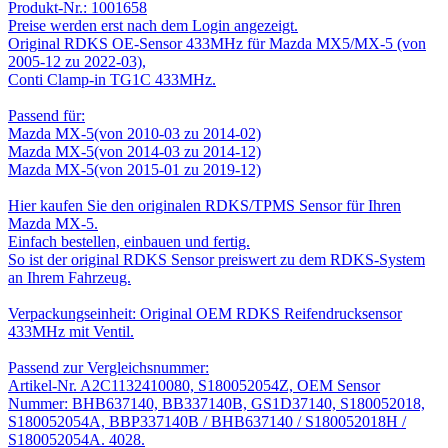
Produkt-Nr.:
1001658
Preise werden erst nach dem Login angezeigt.
Original RDKS OE-Sensor 433MHz für Mazda MX5/MX-5 (von
2005-12 zu 2022-03),
Conti Clamp-in TG1C 433MHz.
Passend für:
Mazda MX-5(von 2010-03 zu 2014-02)
Mazda MX-5(von 2014-03 zu 2014-12)
Mazda MX-5(von 2015-01 zu 2019-12)
Hier kaufen Sie den originalen RDKS/TPMS Sensor für Ihren
Mazda MX-5.
Einfach bestellen, einbauen und fertig.
So ist der original RDKS Sensor preiswert zu dem RDKS-System
an Ihrem Fahrzeug.
Verpackungseinheit: Original OEM RDKS Reifendrucksensor
433MHz mit Ventil.
Passend zur Vergleichsnummer:
Artikel-Nr. A2C1132410080, S180052054Z, OEM Sensor
Nummer: BHB637140, BB337140B, GS1D37140, S180052018,
S180052054A, BBP337140B / BHB637140 / S180052018H /
S180052054A. 4028.