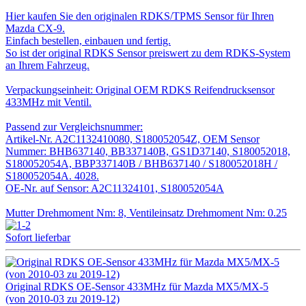
Hier kaufen Sie den originalen RDKS/TPMS Sensor für Ihren
Mazda CX-9.
Einfach bestellen, einbauen und fertig.
So ist der original RDKS Sensor preiswert zu dem RDKS-System
an Ihrem Fahrzeug.
Verpackungseinheit: Original OEM RDKS Reifendrucksensor
433MHz mit Ventil.
Passend zur Vergleichsnummer:
Artikel-Nr. A2C1132410080, S180052054Z, OEM Sensor
Nummer: BHB637140, BB337140B, GS1D37140, S180052018,
S180052054A, BBP337140B / BHB637140 / S180052018H /
S180052054A. 4028.
OE-Nr. auf Sensor: A2C11324101, S180052054A
Mutter Drehmoment Nm: 8, Ventileinsatz Drehmoment Nm: 0.25
Sofort lieferbar
Original RDKS OE-Sensor 433MHz für Mazda MX5/MX-5
(von 2010-03 zu 2019-12)