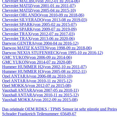
Chevrolet MALIBU(von 2012-01 zu 2014-06)
Chevrolet MATIZ(von 2001-01 zu 2011-07)
Chevrolet MATIZ(von 2005-04 zu 2015-10)
Chevrolet ORLANDO(von 2010-09 zu 2018-06)
Chevrolet SILVERADO(von 2013-08 zu 2019-03)
Chevrolet SPARK(von 2005-02 zu 2015-07)
Chevrolet SPARK(von 2009-07 zu 2019-09)
Chevrolet TRAX(von 2012-07 zu 2017-03)
Chevrolet TRAX(von 2013-06 zu 2020-06)
Daewoo GENTRA(von 2004-04 zu 2016-12)
Daewoo MATIZ KASTEN(von 1998-09 zu 2018-06)
Daewoo NEXIA STUFENHECK(von 1995-10 zu 2016-12)
GMC YUKON(von 2006-09 zu 2014-06)
GMC YUKON(von 2014-07 zu 2020-08)
Hummer HUMMER H2(von 2002-10 zu 2011-07)
Hummer HUMMER H3(von 2005-08 zu 2012-11)
Opel ANTARA(von 2006-08 zu 2010-10)
Opel ANTARA(von 2010-11 zu 2015-12)
Opel MOKKA(von 2012-07 zu 2015-08)
Vauxhall ANTARA(von 2007-05 zu 2010-11)
Vauxhall ANTARA(von 2010-11 zu 2015-12)
Vauxhall MOKKA(von 2012-09 zu 2015-08)
Das originale OEM RDKS / TPMS Sensor ist sehr günstig und Prei
Schrader Frankreich Teilenummer: 65649-67