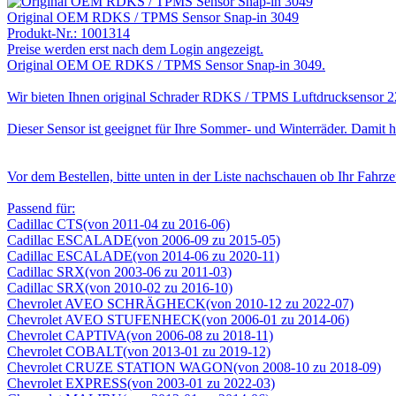
Original OEM RDKS / TPMS Sensor Snap-in 3049
Produkt-Nr.:
1001314
Preise werden erst nach dem Login angezeigt.
Original OEM OE RDKS / TPMS Sensor Snap-in 3049.
Wir bieten Ihnen original Schrader RDKS / TPMS Luftdrucksensor 2
Dieser Sensor ist geeignet für Ihre Sommer- und Winterräder. Damit 
Vor dem Bestellen, bitte unten in der Liste nachschauen ob Ihr Fahrzeu
Passend für:
Cadillac CTS(von 2011-04 zu 2016-06)
Cadillac ESCALADE(von 2006-09 zu 2015-05)
Cadillac ESCALADE(von 2014-06 zu 2020-11)
Cadillac SRX(von 2003-06 zu 2011-03)
Cadillac SRX(von 2010-02 zu 2016-10)
Chevrolet AVEO SCHRÄGHECK(von 2010-12 zu 2022-07)
Chevrolet AVEO STUFENHECK(von 2006-01 zu 2014-06)
Chevrolet CAPTIVA(von 2006-08 zu 2018-11)
Chevrolet COBALT(von 2013-01 zu 2019-12)
Chevrolet CRUZE STATION WAGON(von 2008-10 zu 2018-09)
Chevrolet EXPRESS(von 2003-01 zu 2022-03)