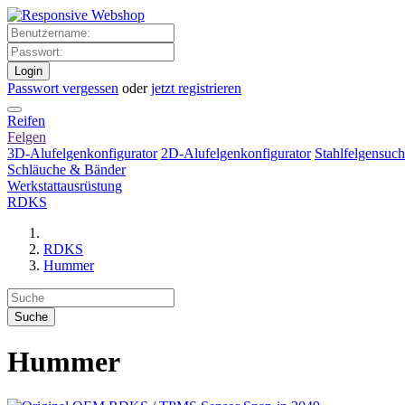
Login
Passwort vergessen
oder
jetzt registrieren
Reifen
Felgen
3D-Alufelgenkonfigurator
2D-Alufelgenkonfigurator
Stahlfelgensuc
Schläuche & Bänder
Werkstattausrüstung
RDKS
RDKS
Hummer
Hummer