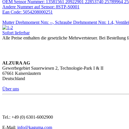
OEM Sensor Nummer: 13581561 20922901 22853740 25789964 2
Andere Nummer auf Sensor: 8STP-S0001
Ean Code: 5054208000251
Mutter Drehmoment Nm: --, Schraube Drehmoment Nm: 1.4, Ventile
Sofort lieferbar
Alle Preise enthalten die gesetzliche Mehrwertsteuer. Bei Bestellung f
ALZURA AG
Gewerbegebiet Sauerwiesen 2, Technologie-Park I & II
67661 Kaiserslautern
Deutschland
Über uns
Tel.: +49 (0) 6301-6002900
E-Mail:
info@kaguma.com