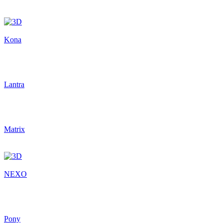
Kona
Lantra
Matrix
NEXO
Pony