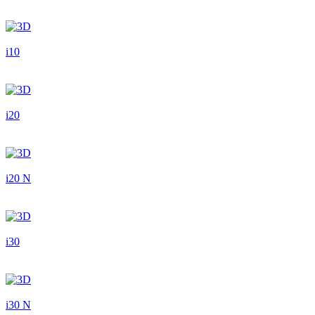
i10
i20
i20 N
i30
i30 N