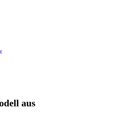
he
odell aus