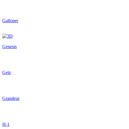
Galloper
Genesis
Getz
Grandeur
H-1