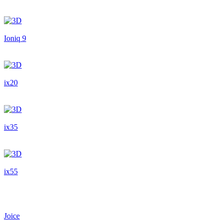
Ioniq 9
ix20
ix35
ix55
Joice