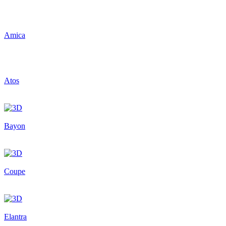
Amica
Atos
Bayon
Coupe
Elantra