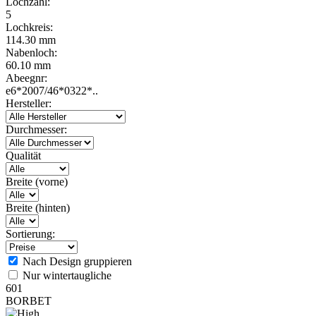
Lochzahl:
5
Lochkreis:
114.30 mm
Nabenloch:
60.10 mm
Abeegnr:
e6*2007/46*0322*..
Hersteller:
Durchmesser:
Qualität
Breite (vorne)
Breite (hinten)
Sortierung:
Nach Design gruppieren
Nur wintertaugliche
601
BORBET