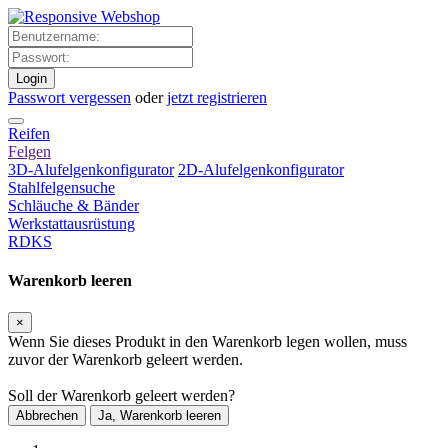
Login
Passwort vergessen
oder
jetzt registrieren
Reifen
Felgen
3D-Alufelgenkonfigurator
2D-Alufelgenkonfigurator
Stahlfelgensuche
Schläuche & Bänder
Werkstattausrüstung
RDKS
Warenkorb leeren
×
Wenn Sie dieses Produkt in den Warenkorb legen wollen, muss
zuvor der Warenkorb geleert werden.
Soll der Warenkorb geleert werden?
Abbrechen
Ja, Warenkorb leeren