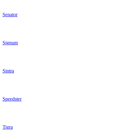
Senator
Signum
Sintra
Speedster
Tigra