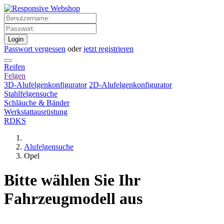
Login
Passwort vergessen
oder
jetzt registrieren
Reifen
Felgen
3D-Alufelgenkonfigurator
2D-Alufelgenkonfigurator
Stahlfelgensuche
Schläuche & Bänder
Werkstattausrüstung
RDKS
Alufelgensuche
Opel
Bitte wählen Sie Ihr
Fahrzeugmodell aus