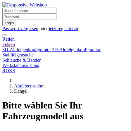
Login
Passwort vergessen
oder
jetzt registrieren
Reifen
Felgen
3D-Alufelgenkonfigurator
2D-Alufelgenkonfigurator
Stahlfelgensuche
Schläuche & Bänder
Werkstattausrüstung
RDKS
Alufelgensuche
Dangel
Bitte wählen Sie Ihr
Fahrzeugmodell aus