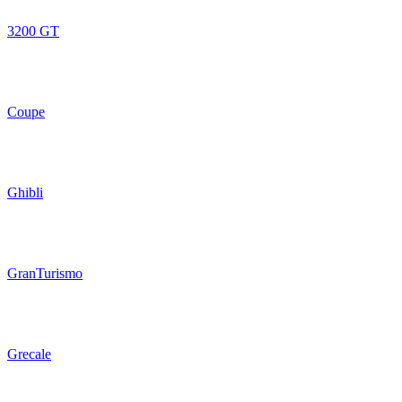
3200 GT
Coupe
Ghibli
GranTurismo
Grecale