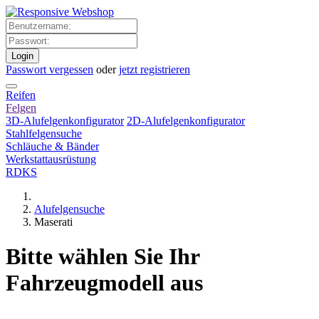
Login
Passwort vergessen
oder
jetzt registrieren
Reifen
Felgen
3D-Alufelgenkonfigurator
2D-Alufelgenkonfigurator
Stahlfelgensuche
Schläuche & Bänder
Werkstattausrüstung
RDKS
Alufelgensuche
Maserati
Bitte wählen Sie Ihr
Fahrzeugmodell aus