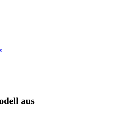
he
odell aus