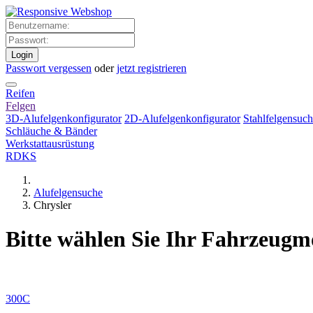
Login
Passwort vergessen
oder
jetzt registrieren
Reifen
Felgen
3D-Alufelgenkonfigurator
2D-Alufelgenkonfigurator
Stahlfelgensuc
Schläuche & Bänder
Werkstattausrüstung
RDKS
Alufelgensuche
Chrysler
Bitte wählen Sie Ihr Fahrzeugm
300C