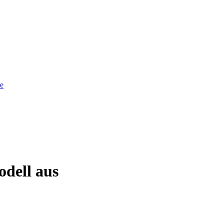
he
odell aus