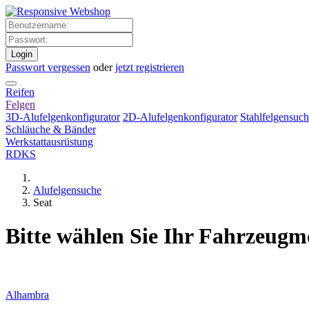
Login
Passwort vergessen
oder
jetzt registrieren
Reifen
Felgen
3D-Alufelgenkonfigurator
2D-Alufelgenkonfigurator
Stahlfelgensuc
Schläuche & Bänder
Werkstattausrüstung
RDKS
Alufelgensuche
Seat
Bitte wählen Sie Ihr Fahrzeugm
Alhambra