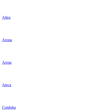
Altea
Arona
Arosa
Ateca
Cordoba