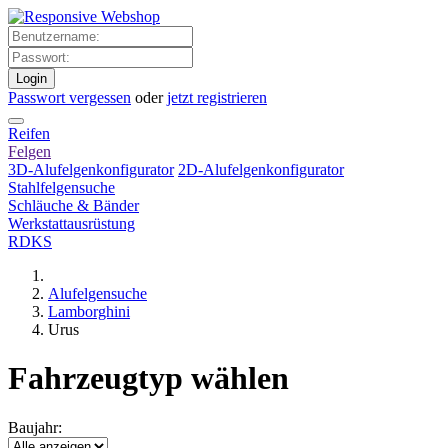
Login
Passwort vergessen
oder
jetzt registrieren
Reifen
Felgen
3D-Alufelgenkonfigurator
2D-Alufelgenkonfigurator
Stahlfelgensuche
Schläuche & Bänder
Werkstattausrüstung
RDKS
Alufelgensuche
Lamborghini
Urus
Fahrzeugtyp wählen
Baujahr: