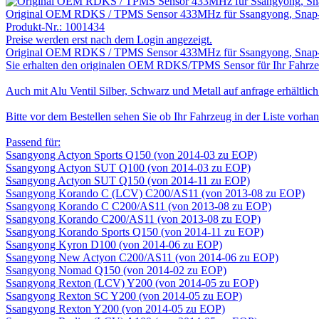
Original OEM RDKS / TPMS Sensor 433MHz für Ssangyong, Snap-
Produkt-Nr.:
1001434
Preise werden erst nach dem Login angezeigt.
Original OEM RDKS / TPMS Sensor 433MHz für Ssangyong, Snap-
Sie erhalten den originalen OEM RDKS/TPMS Sensor für Ihr Fahrze
Auch mit Alu Ventil Silber, Schwarz und Metall auf anfrage erhältlich
Bitte vor dem Bestellen sehen Sie ob Ihr Fahrzeug in der Liste vorhan
Passend für:
Ssangyong Actyon Sports Q150 (von 2014-03 zu EOP)
Ssangyong Actyon SUT Q100 (von 2014-03 zu EOP)
Ssangyong Actyon SUT Q150 (von 2014-11 zu EOP)
Ssangyong Korando C (LCV) C200/AS11 (von 2013-08 zu EOP)
Ssangyong Korando C C200/AS11 (von 2013-08 zu EOP)
Ssangyong Korando C200/AS11 (von 2013-08 zu EOP)
Ssangyong Korando Sports Q150 (von 2014-11 zu EOP)
Ssangyong Kyron D100 (von 2014-06 zu EOP)
Ssangyong New Actyon C200/AS11 (von 2014-06 zu EOP)
Ssangyong Nomad Q150 (von 2014-02 zu EOP)
Ssangyong Rexton (LCV) Y200 (von 2014-05 zu EOP)
Ssangyong Rexton SC Y200 (von 2014-05 zu EOP)
Ssangyong Rexton Y200 (von 2014-05 zu EOP)