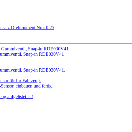
insatz Drehmoment Nm: 0.25
ummiventil, Snap-in RDE030V41
ummiventil, Snap-in RDE030V41.
or für Ihr Fahrzeug.
ensor, einbauen und fertig.
ug aufgelistet ist!