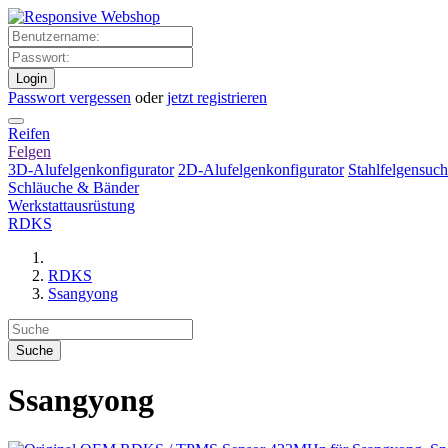
Login
Passwort vergessen
oder
jetzt registrieren
Reifen
Felgen
3D-Alufelgenkonfigurator
2D-Alufelgenkonfigurator
Stahlfelgensuc
Schläuche & Bänder
Werkstattausrüstung
RDKS
RDKS
Ssangyong
Ssangyong