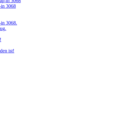
in 3068
in 3068.
ug.
!
den ist!