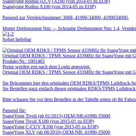
Ssangyong Rodius (LCV) A100 (von 2014-05 zu EOP)
Ssangyong Rodius A100 (von 2014-05 zu EOP)
Passend zur Vergleichnummer: 3068, 41990-34000, 4199034000.
Mutter Drehmoment Nm: --, Schraube Drehmoment Nm: 1.4, Ventile
Sofort lieferbar
Original OEM RDKS / TPMS Sensor 433MHz für SsangYong mit G
Produkt-Nr.:
1001465
Preise werden erst nach dem Login angezeigt.
Original OEM RDKS / TPMS Sensor 433MHz für SsangYong mit G
Sie Bekommen hier den originalen OEM RDKS/TPMS Luftdruck-Sens
Sie Bestellen ganz einfach diesen originalen RDKS/TPMS Luftdruck-S
Bitte schauen Sie vor dem Bestellen in der Tabelle unten ob Ihr Fahrze
Passend für:
SsangYong Tivoli (ab 01/2015) OEM-NR:41990-35000
SsangYong Tivoli X100 (von 2015-01 zu EOP)
SsangYong C-CUV X100 (von 2015-05 zu EOP)
SsangYong XLV (ab 06/2016) OEM-NR: 41990-35000