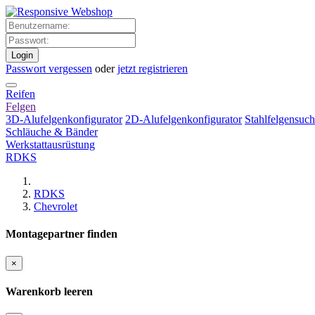
Login
Passwort vergessen
oder
jetzt registrieren
Reifen
Felgen
3D-Alufelgenkonfigurator
2D-Alufelgenkonfigurator
Stahlfelgensuc
Schläuche & Bänder
Werkstattausrüstung
RDKS
RDKS
Chevrolet
Montagepartner finden
×
Warenkorb leeren